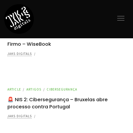
ARTIGOS
/
INTELIGÊNCIA ARTIFICIAL
/
PRODUTIVIDADE
Firmo – WiseBook
JAKS DIGITALS
/
ARTICLE
/
ARTIGOS
/
CIBERSEGURANÇA
🚨 NIS 2: Cibersegurança – Bruxelas abre
processo contra Portugal
JAKS DIGITALS
/