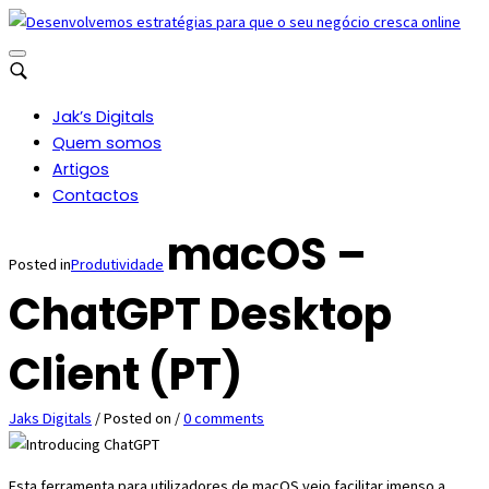
Jak’s Digitals
Quem somos
Artigos
Contactos
macOS –
Posted in
Produtividade
ChatGPT Desktop
Client (PT)
Jaks Digitals
/
Posted on
/
0 comments
Esta ferramenta para utilizadores de macOS veio facilitar imenso a