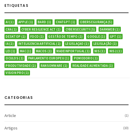
ETIQUETAS
AI
(1)
APPLE
(1)
BARD
(1)
CHATGPT
(1)
CIBERSEGURANÇA
(5)
CRA
(1)
CYBER RESILIENCE ACT
(1)
CYBERSECURITY
(5)
DARKWEB
(1)
DESKTOP
(1)
FOCO
(1)
GESTÃO DE TEMPO
(1)
GOOGLE
(1)
GPT
(1)
IA
(2)
INTELIGENCIA ARTIFICIAL
(2)
LEGISLAÇAO
(1)
LEGISLAÇÃO
(1)
LEI
(1)
MAC
(1)
MACOS
(1)
MADEINPORTUGAL
(1)
NIS
(1)
NIS2
(1)
OCULOS
(1)
PARLAMENTO EUROPEU
(1)
POMODORO
(1)
PRODUTIVIDADE
(2)
RANSOMWARE
(1)
REALIDADE AUMENTADA
(1)
VISION PRO
(1)
CATEGORIAS
Article
(1)
Artigos
(10)